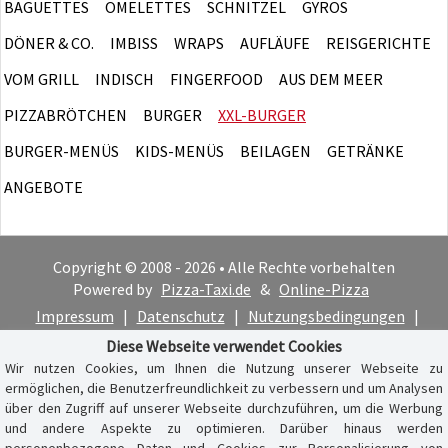
BAGUETTES
OMELETTES
SCHNITZEL
GYROS
DÖNER & CO.
IMBISS
WRAPS
AUFLÄUFE
REISGERICHTE
VOM GRILL
INDISCH
FINGERFOOD
AUS DEM MEER
PIZZABRÖTCHEN
BURGER
XXL-BURGER
BURGER-MENÜS
KIDS-MENÜS
BEILAGEN
GETRÄNKE
ANGEBOTE
Copyright © 2008 - 2026 • Alle Rechte vorbehalten
Powered by
Pizza-Taxi.de
&
Online-Pizza
Impressum
|
Datenschutz
|
Nutzungsbedingungen
|
Cookie-Hinweis
Diese Webseite verwendet Cookies
Wir nutzen Cookies, um Ihnen die Nutzung unserer Webseite zu
ermöglichen, die Benutzerfreundlichkeit zu verbessern und um Analysen
über den Zugriff auf unserer Webseite durchzuführen, um die Werbung
und andere Aspekte zu optimieren. Darüber hinaus werden