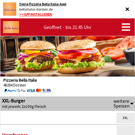
Deine Pizzeria Bella Italia-App!
bellaitalia-dorsten.de
>> APP INSTALLIEREN
Geöffnet - bis 21:45 Uhr
Pizzeria Bella Italia
46284 Dorsten
XXL-Burger
weitere
Speisen
mit jeweils 2x100g Fleisch
XXL